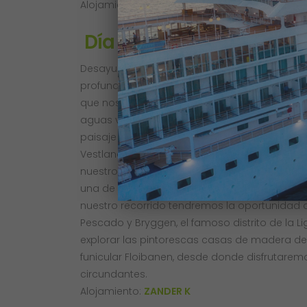
Alojamiento:
DR HOLMS
Día 5 GEILO – BERGEN
Desayuno en el hotel. Por la mañana partirem
profundo de Noruega, más conocido como “El 
que nos llevará desde Flam hasta Gudvangen 
aguas verdes y cristalinas, los impresionant
paisaje natural. Al final del recorrido en cru
Vestland, cuyo paisaje representa escenario
nuestro recorrido panorámico de la ciudad,
una de las ciudades con más encanto de Euro
nuestro recorrido tendremos la oportunidad 
Pescado y Bryggen, el famoso distrito de la Li
explorar las pintorescas casas de madera de l
funicular Floibanen, desde donde disfrutaremo
circundantes.
Alojamiento:
ZANDER K