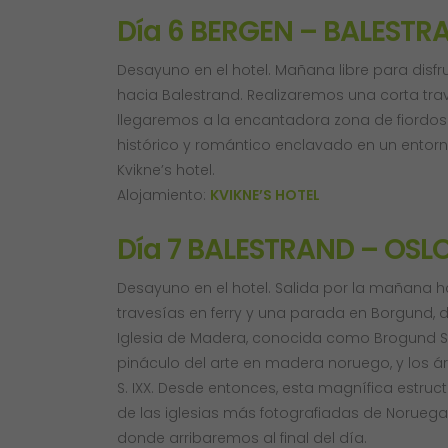
Día 6 BERGEN – BALESTR
Desayuno en el hotel. Mañana libre para disfru
hacia Balestrand. Realizaremos una corta trave
llegaremos a la encantadora zona de fiordos 
histórico y romántico enclavado en un entorn
Kvikne’s hotel.
Alojamiento:
KVIKNE’S HOTEL
Día 7 BALESTRAND – OSL
Desayuno en el hotel. Salida por la mañana h
travesías en ferry y una parada en Borgund, 
Iglesia de Madera, conocida como Brogund Stav
pináculo del arte en madera noruego, y los ár
S. IXX. Desde entonces, esta magnífica estruct
de las iglesias más fotografiadas de Noruega. 
donde arribaremos al final del día.