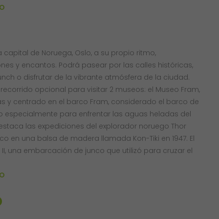
LO
a capital de Noruega, Oslo, a su propio ritmo,
s y encantos. Podrá pasear por las calles históricas,
ch o disfrutar de la vibrante atmósfera de la ciudad.
recorrido opcional para visitar 2 museos: el Museo Fram,
s y centrado en el barco Fram, considerado el barco de
 especialmente para enfrentar las aguas heladas del
e destaca las expediciones del explorador noruego Thor
ico en una balsa de madera llamada Kon-Tiki en 1947. El
II, una embarcación de junco que utilizó para cruzar el
LO
O