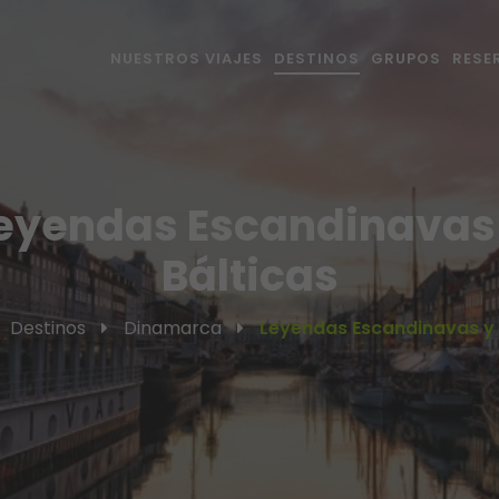
NUESTROS VIAJES
DESTINOS
GRUPOS
RESE
eyendas Escandinavas
Bálticas
Destinos
Dinamarca
Leyendas Escandinavas y 