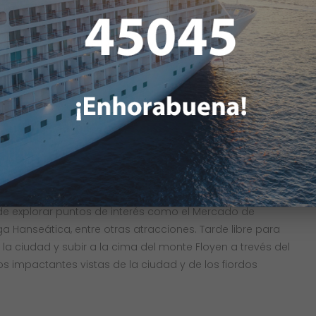
os hacia la región de Sognefjord, el fiordo más ancho y
Fiordo de los Sueños”. Durante este magnífico recorrido,
en crucero, quedaremos cautivados por la belleza de las
es acantilados y las cascadas que adornan este bello
cero, continuaremos hacia Bergen, pasando por la región de
s encantadores. Al llegar a Bergen comenzaremos con
 acompañados de nuestro guía. Bergen es considerada
pa, conocida como la “Capital de los Fiordos”. Durante
de explorar puntos de interés como el Mercado de
ga Hanseática, entre otras atracciones. Tarde libre para
a ciudad y subir a la cima del monte Floyen a trevés del
s impactantes vistas de la ciudad y de los fiordos