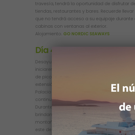
travesía, tendrá la oportunidad de disfrutar 
tiendas, restaurantes y bares. Recuerde lleva
que no tendrá acceso a su equipaje durante e
cabinas con ventanas al exterior.
Alojamiento:
GO NORDIC SEAWAYS
Día 4 OSLO – GEILO
Desayuno a bordo del crucero, disfrutando de
iniciaremos la visita guiada por la ciudad. O
de picos montañosos y extensos bosques que
extensión. Visitaremos el Parque Frogner, con 
Palacio Real, la fortaleza medieval de Akershus
continuaremos nuestro viaje hacia Geilo, pa
Durante el recorrido, se nos presentarán pais
brindando una experiencia visual de lo más ext
montaña ubicado en el corazón de las tierra
este destino único donde pasaremos la noch