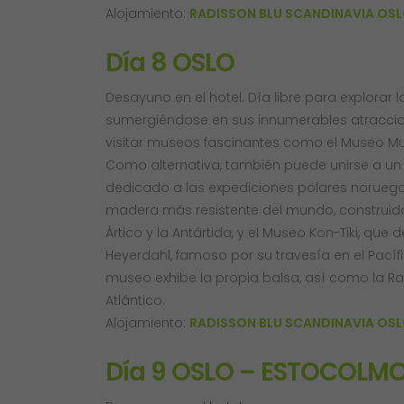
Alojamiento:
RADISSON BLU SCANDINAVIA OS
Día 8 OSLO
Desayuno en el hotel. Día libre para explorar l
sumergiéndose en sus innumerables atraccione
visitar museos fascinantes como el Museo Mun
Como alternativa, también puede unirse a un 
dedicado a las expediciones polares noruega
madera más resistente del mundo, construido
Ártico y la Antártida, y el Museo Kon-Tiki, qu
Heyerdahl, famoso por su travesía en el Pacíf
museo exhibe la propia balsa, así como la Ra 
Atlántico.
Alojamiento:
RADISSON BLU SCANDINAVIA OS
Día 9 OSLO – ESTOCOLM