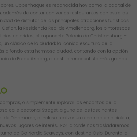
dores, Copenhague es reconocida hoy como la capital de
ión, además de contar con varios restaurantes con estrellas
unidad de disfrutar de las principales atracciones turísticas
 Gefion, la Residencia Real de Amalienborg, los pintorescos
cios coloridos, el imponente Palacio de Christiansborg –
 un clásico de la ciudad: la icónica escultura de la
r más a fondo esta hermosa ciudad, contando con la opción
acio de Frederiksborg, el castillo renacentista más grande
LO
e compras, o simplemente explorar los encantos de la
sa calle peatonal Strøget, alguno de los fascinantes
e Dinamarca, o incluso realizar un recorrido en bicicleta,
 nuevos lugares de interés. Por la tarde nos trasladaremos
turno de Go Nordic Seaways, con destino Oslo. Durante la