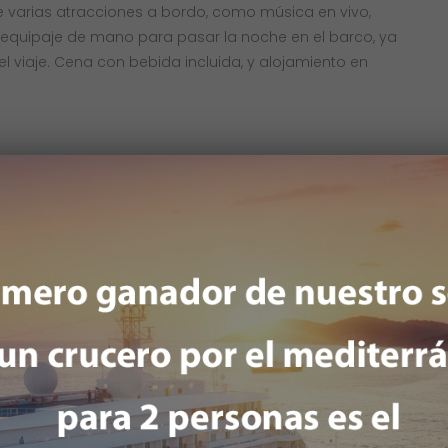
de varias atracciones a bordo, como música en vivo,
r equipaje de mano para pasar la noche en el barco, ya
l viaje. Cena con bebida incluida, y alojamiento en
 la hermosa vista de los Fiordos de Oslo. Al desembarcar,
slo fue fundada por Harald Hadrade en el siglo XI, rodeada
 se encuentran en la cima de un fiordo de 110km de
las famosas esculturas del artista Gustav Vigeland, el
, y el exterior del ayuntamiento de Oslo. Por la tarde
sando por Hønefoss, una famosa estación de esquí.
ajes inolvidables con extensas montañas y sinuosos ríos,
raordinaria. Al llegar a Geilo, el famoso pueblo de
s altas noruegas nos envolverá una atmósfera serena en
e. Cena.