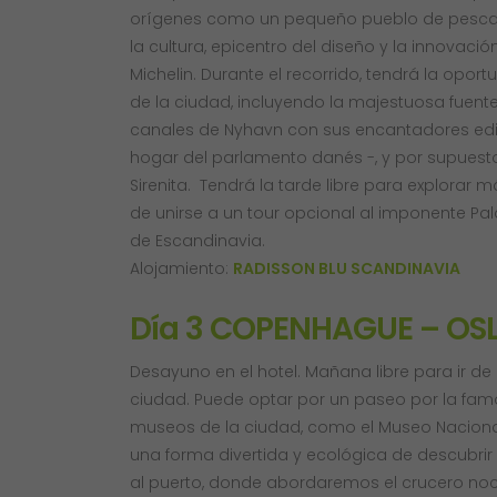
orígenes como un pequeño pueblo de pesca
la cultura, epicentro del diseño y la innovac
Michelin. Durante el recorrido, tendrá la oport
de la ciudad, incluyendo la majestuosa fuente
canales de Nyhavn con sus encantadores edifi
hogar del parlamento danés -, y por supuesto,
Sirenita. Tendrá la tarde libre para explora
de unirse a un tour opcional al imponente Pal
de Escandinavia.
Alojamiento:
RADISSON BLU SCANDINAVIA
Día 3 COPENHAGUE – OS
Desayuno en el hotel. Mañana libre para ir d
ciudad. Puede optar por un paseo por la famo
museos de la ciudad, como el Museo Nacional d
una forma divertida y ecológica de descubrir
al puerto, donde abordaremos el crucero noc