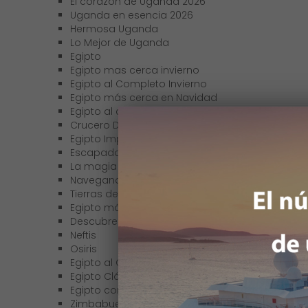
El corazón de Uganda 2026
Uganda en esencia 2026
Hermosa Uganda
Lo Mejor de Uganda
Egipto
Egipto mas cerca invierno
Egipto al Completo Invierno
Egipto más cerca en Navidad
Egipto al completo en Navidad
Crucero Darakum
Egipto Imperial
Escapada a Estambul y El Cairo
La magia de Egipto
Navegando desde El Cairo 2025-26
Tierras de Egipto
Egipto más cerca
Descubre el misterio de Egipto
Neftis
Osiris
Egipto al Completo
Egipto Clásico
Egipto con Mar Rojo
Zimbabue