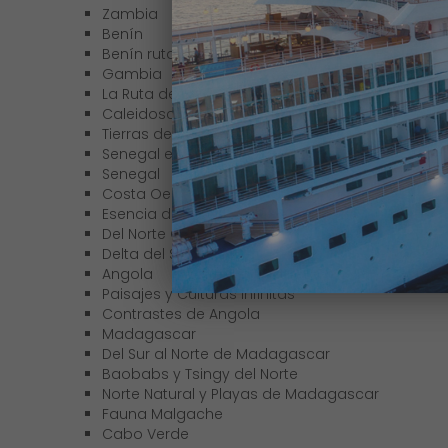
Zambia
Benín
Benín ruta nana
Gambia
La Ruta del Río Senegal y Gambia Profunda
Caleidoscopio de etnias
Tierras de Baobabs
Senegal en familia
Senegal
Costa Oeste de Senegal
Esencia de Senegal
Del Norte Colonial al País Bassari
Delta del Sine Saloum
Angola
Paisajes y Culturas Infinitas
Contrastes de Angola
Madagascar
Del Sur al Norte de Madagascar
Baobabs y Tsingy del Norte
Norte Natural y Playas de Madagascar
Fauna Malgache
Cabo Verde