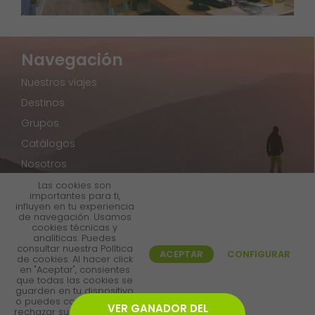
Navegación
Nuestros viajes
Destinos
Grupos
Catálogos
Nosotros
Blog
Las cookies son
importantes para ti,
Contacto
influyen en tu experiencia
de navegación. Usamos
cookies técnicas y
analíticas. Puedes
Social
consultar nuestra
Política
ACEPTAR
CONFIGURAR
de cookies
. Al hacer click
en "Aceptar", consientes
Facebook
que todas las cookies se
guarden en tu dispositivo
Twitter
o puedes configurarlas o
VER GANADOR DEL
rechazar su uso pulsando
Instagram